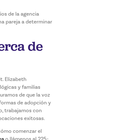
cios de la agencia
na pareja a determinar
erca de
. Elizabeth
ógicas y familias
guramos de que la voz
 formas de adopción y
o, trabajamos con
locaciones exitosas.
 cómo comenzar el
ea
o llámenos al 225-