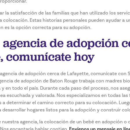
roporcionar.
r la satisfacción de las familias que han utilizado los servi
a colocación. Estas historias personales pueden ayudar a u
ón es la opción correcta para su adopción.
 agencia de adopción c
e, comunícate hoy
agencia de adopción cerca de Lafayette, comunícate con St
gencia de adopción de Baton Rouge trabaja con madres biol
 y en todo el país. Durante cada paso del proceso, nos ase
sea escuchada y valorada. Nos especializamos en todas las
 a determinar el camino correcto para su colocación. Lueg
 desarrollar hogares listos para la adopción y construir co
e nuestra agencia, la colocación de un bebé en adopción o
Nos encantaría hablar contigo.
Envíenos un mensaje en lín