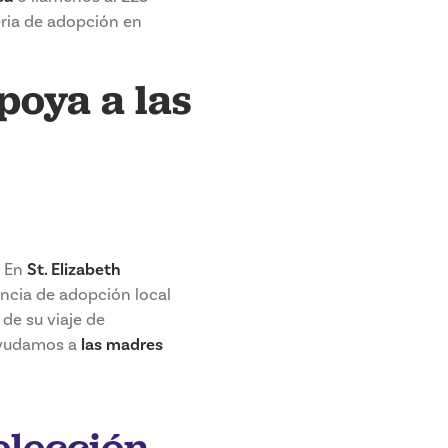
ria de adopción en
poya a las
. En
St. Elizabeth
encia de adopción local
de su viaje de
ayudamos a
las madres
elección