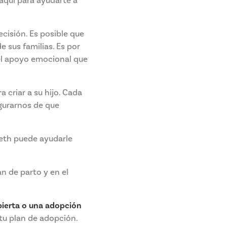
aquí para ayudarte a
ecisión. Es posible que
 sus familias. Es por
el apoyo emocional que
a criar a su hijo. Cada
egurarnos de que
beth puede ayudarle
n de parto y en el
ierta o una adopción
r tu plan de adopción.