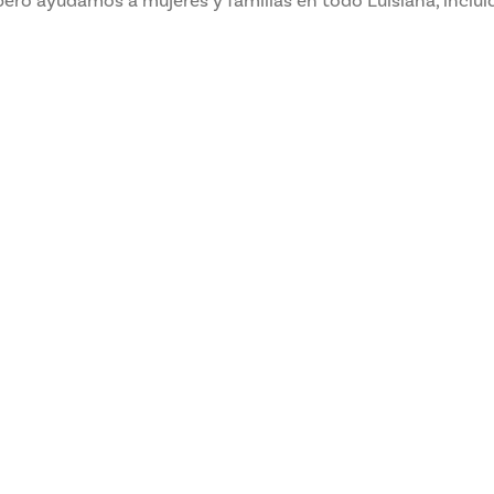
ero ayudamos a mujeres y familias en todo Luisiana, inclui