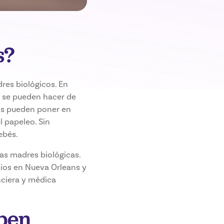
s?
dres biológicos. En
s se pueden hacer de
os pueden poner en
 papeleo. Sin
ebés.
as madres biológicas.
ios en Nueva Orleans y
nciera y médica
eben