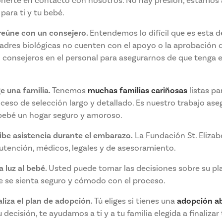
onerte en contacto con nosotros. No hay presión, estamos 
para ti y tu bebé.
reúne con un consejero.
Entendemos lo difícil que es esta d
res biológicas no cuenten con el apoyo o la aprobación de
consejeros en el personal para asegurarnos de que tenga 
e una familia.
Tenemos
muchas familias cariñosas
listas par
oceso de selección largo y detallado. Es nuestro trabajo as
 bebé un hogar seguro y amoroso.
ibe asistencia durante el embarazo.
La Fundación St. Eliza
tención, médicos, legales y de asesoramiento.
 luz al bebé.
Usted puede tomar las decisiones sobre su pla
e se sienta seguro y cómodo con el proceso.
aliza el plan de adopción.
Tú eliges si tienes una
adopción ab
u decisión, te ayudamos a ti y a tu familia elegida a finaliza