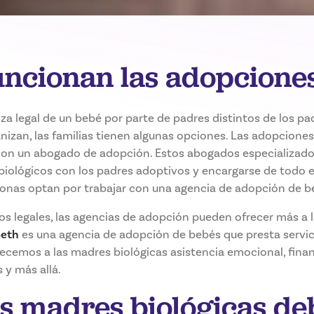
ncionan las adopcione
za legal de un bebé por parte de padres distintos de los pa
izan, las familias tienen algunas opciones. Las adopcione
on un abogado de adopción. Estos abogados especializad
biológicos con los padres adoptivos y encargarse de todo el
nas optan por trabajar con una agencia de adopción de b
os legales, las agencias de adopción pueden ofrecer más a l
beth
es una agencia de adopción de bebés que presta servic
frecemos a las madres biológicas asistencia emocional, fina
y más allá.
as madres biológicas d