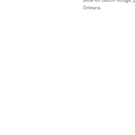
sede en Baton Rouge, p
Orleans.