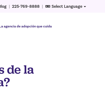
Blog
|
225-769-8888
|
Select Language
La agencia de adopción que cuida
s de la
a?