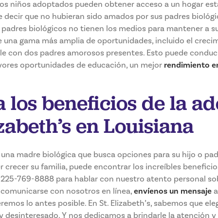
Los niños adoptados pueden obtener acceso a un hogar esta
e decir que no hubieran sido amados por sus padres biológ
 padres biológicos no tienen los medios para mantener a su h
e una gama más amplia de oportunidades, incluido el creci
le con dos padres amorosos presentes. Esto puede conduci
ayores oportunidades de educación, un mejor
rendimiento en
 los beneficios de la a
izabeth’s en Louisiana
 una madre biológica que busca opciones para su hijo o pa
 crecer su familia, puede encontrar los increíbles benefici
l 225-769-8888 para hablar con nuestro atento personal so
re comunicarse con nosotros en línea,
envíenos un mensaje
a
remos lo antes posible. En St. Elizabeth’s, sabemos que ele
y desinteresado. Y nos dedicamos a brindarle la atención y