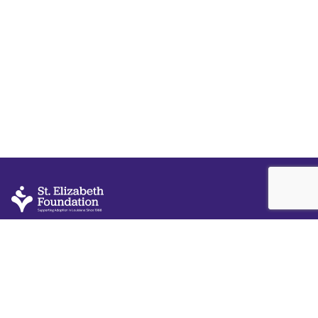
Call Us Today
225-307-
3952
St. Elizabeth Foundation
8054 Summa Ave Suite A